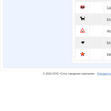
Св
Кл
Де
Кл
Им
© 2026 ООО «Сеть городских порталов» ·
Реклама н