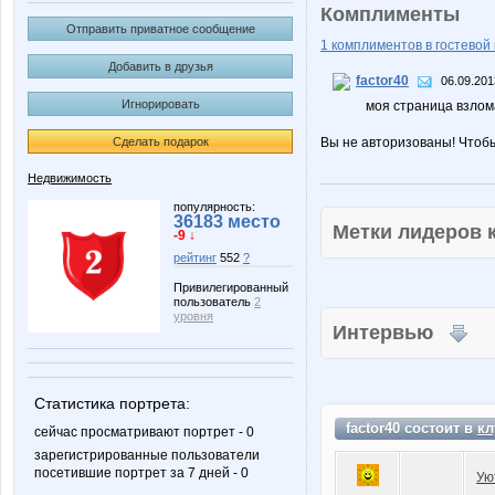
Комплименты
Отправить приватное сообщение
1 комплиментов в гостевой 
Добавить в друзья
factor40
06.09.201
Игнорировать
моя страница взлома
Сделать подарок
Вы не авторизованы! Чтоб
Недвижимость
популярность:
36183 место
Метки лидеров
-9 ↓
рейтинг
552
?
Привилегированный
пользователь
2
уровня
Интервью
Статистика портрета:
factor40 состоит в
кл
сейчас просматривают портрет - 0
зарегистрированные пользователи
посетившие портрет за 7 дней - 0
Ую